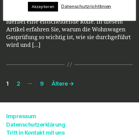
Sicherheit an Bord zu gewährleisten. Eine
Datenschutzrichtlinien
Akzeptieren
regelmäßige Wohnwagen Gasprüfung spielt
hierbei eine entscheidende Rolle. In diesem
Artikel erfahren Sie, warum die Wohnwagen
Gasprüfung so wichtig ist, wie sie durchgeführt
wird und […]
Beitragsnavigation
…
1
2
9
Ältere
→
Impressum
Datenschutzerklärung
Tritt in Kontakt mit uns