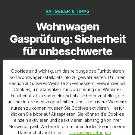
Kategorien
RATGEBER & TIPPS
Wohnwagen
Gasprüfung: Sicherheit
für unbeschwerte
Campingfreuden
Cookies sind wichtig, um das reibungslose Funktionieren
von wohnwagen-stellplatz.info zu gewährleisten. Um Ihren
Von
Marvin
August 3, 2023
Beitragsautor
Veröffentlichungsdatum
Besuch auf unserer Website zu verbessern, verwenden wir
zu
Keine Kommentare
Cookies, um Statistiken zur Optimierung der Website-
Wohnwagen
Funktionalität zu sammeln und Inhalte bereitzustellen, die
Gasprüfung:
auf Ihre Interessen zugeschnitten sind. Um unsere Webseite
nutzen zu können müssen Sie Cookies aktivieren. Hierfür
Sicherheit
Ein Wohnwagen ist der Inbegriff von Freiheit
klicken Sie bitte auf Akzeptieren. Sie können die Cookies
für
und Abenteuerlust auf Rädern. Um Ihre
einzeln aktivieren und deaktivieren, abhängig von ihrer
unbeschwerte
Campingreisen unbeschwert genießen zu
Notwendigkeit. Weitere Informationen finden Sie in unseren
Campingfreuden
Datenschutzrichtlinien.
Cookie Einstellungen
können, ist es von größter Bedeutung, die