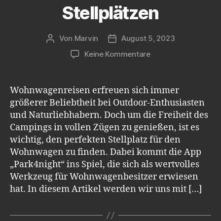
Stellplätzen
Von
Marvin
August 5, 2023
Beitragsautor
Veröffentlichungsdatum
zu
Keine Kommentare
Park4night
–
Die
Wohnwagenreisen erfreuen sich immer
perfekte
größerer Beliebtheit bei Outdoor-Enthusiasten
App
und Naturliebhabern. Doch um die Freiheit des
für
Campings in vollen Zügen zu genießen, ist es
Wohnwagenbesitze
wichtig, den perfekten Stellplatz für den
zum
Wohnwagen zu finden. Dabei kommt die App
Finden
von
„Park4night“ ins Spiel, die sich als wertvolles
Stellplätzen
Werkzeug für Wohnwagenbesitzer erwiesen
hat. In diesem Artikel werden wir uns mit […]