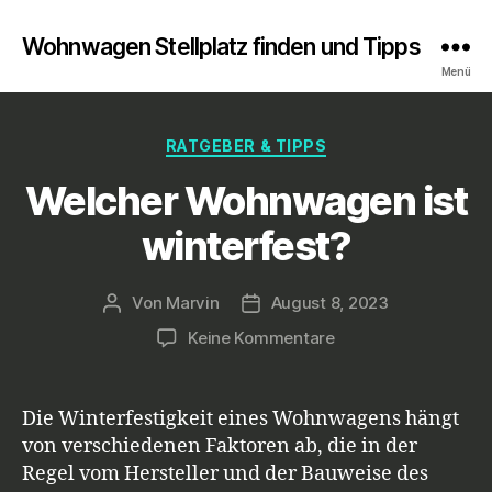
Wohnwagen Stellplatz finden und Tipps
Menü
Kategorien
RATGEBER & TIPPS
Welcher Wohnwagen ist
winterfest?
Von
Marvin
August 8, 2023
Beitragsautor
Veröffentlichungsdatum
zu
Keine Kommentare
Welcher
Wohnwagen
ist
Die Winterfestigkeit eines Wohnwagens hängt
winterfest?
von verschiedenen Faktoren ab, die in der
Regel vom Hersteller und der Bauweise des