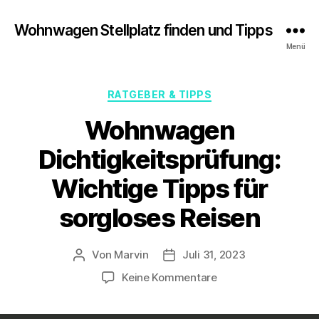
Wohnwagen Stellplatz finden und Tipps
Menü
Kategorien
RATGEBER & TIPPS
Wohnwagen
Dichtigkeitsprüfung:
Wichtige Tipps für
sorgloses Reisen
Von
Marvin
Juli 31, 2023
Beitragsautor
Veröffentlichungsdatum
zu
Keine Kommentare
Wohnwagen
Dichtigkeitsprüfung: