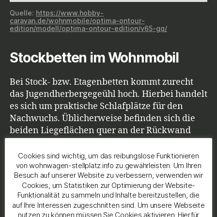
Quelle:
https://www.hobby-
caravan.de/wohnmobile/optima-ontour-
edition/modell/optima-ontour-edition/v65-gq/
Stockbetten im Wohnmobil
Bei Stock- bzw. Etagenbetten kommt zurecht
das Jugendherbergegeühl hoch. Hierbei handelt
es sich um praktische Schlafplätze für den
Nachwuchs. Üblicherweise befinden sich die
beiden Liegeflächen quer an der Rückwand
und sind naturgemäß bei Familien-
Wohnmobilen extrem gefragt.
Cookies sind wichtig, um das reibungslose Funktionieren
von wohnwagen-stellplatz.info zu gewährleisten. Um Ihren
Praktischerweise lässt sich in vielen Fällen das
Besuch auf unserer Website zu verbessern, verwenden wir
untere Bett hochklappen und so weiterer
Cookies, um Statistiken zur Optimierung der Website-
Stauraum gewinnen. Zu beachten gilt, dass
Funktionalität zu sammeln und Inhalte bereitzustellen, die
Stockbetten nicht den einfachsten Einstieg
auf Ihre Interessen zugeschnitten sind. Um unsere Webseite
besitzen und auch mit einer maximalen
nutzen zu können müssen Sie Cookies aktivieren. Hierfür