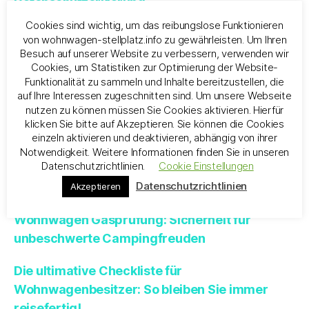
Datenschutzerklärung
Tritt in Kontakt mit uns
Cookies sind wichtig, um das reibungslose Funktionieren
von wohnwagen-stellplatz.info zu gewährleisten. Um Ihren
Besuch auf unserer Website zu verbessern, verwenden wir
Cookies, um Statistiken zur Optimierung der Website-
Neueste Beiträge
Funktionalität zu sammeln und Inhalte bereitzustellen, die
auf Ihre Interessen zugeschnitten sind. Um unsere Webseite
nutzen zu können müssen Sie Cookies aktivieren. Hierfür
Welcher Wohnwagen ist winterfest?
klicken Sie bitte auf Akzeptieren. Sie können die Cookies
einzeln aktivieren und deaktivieren, abhängig von ihrer
Park4night – Die perfekte App für
Notwendigkeit. Weitere Informationen finden Sie in unseren
Datenschutzrichtlinien.
Cookie Einstellungen
Wohnwagenbesitzer zum Finden von
Datenschutzrichtlinien
Stellplätzen
Akzeptieren
Wohnwagen Gasprüfung: Sicherheit für
unbeschwerte Campingfreuden
Die ultimative Checkliste für
Wohnwagenbesitzer: So bleiben Sie immer
reisefertig!