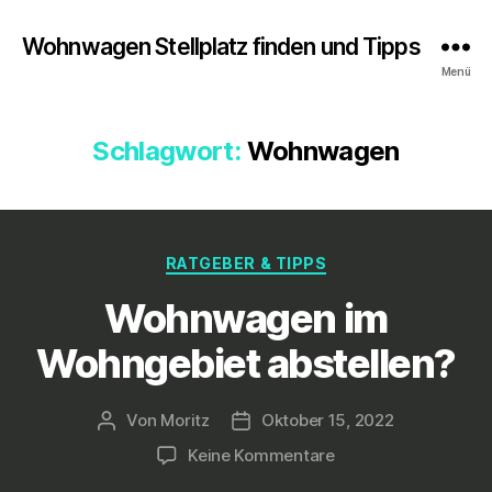
Wohnwagen Stellplatz finden und Tipps
Menü
Schlagwort:
Wohnwagen
Kategorien
RATGEBER & TIPPS
Wohnwagen im
Wohngebiet abstellen?
Von
Moritz
Oktober 15, 2022
Beitragsautor
Veröffentlichungsdatum
zu
Keine Kommentare
Wohnwagen